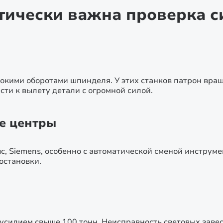
итически важна проверка с
окими оборотами шпинделя. У этих станков патрон вращ
ти к вылету детали с огромной силой.
е центры
, Siemens, особенно с автоматической сменой инструм
остановки.
 усилием свыше 100 тонн. Неисправность световых заве