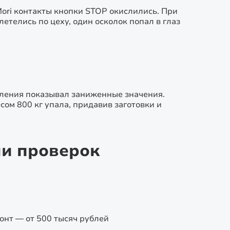
ori контакты кнопки STOP окислились. При
телись по цеху, один осколок попал в глаз
вления показывал заниженные значения.
ом 800 кг упала, придавив заготовки и
ии проверок
нт — от 500 тысяч рублей