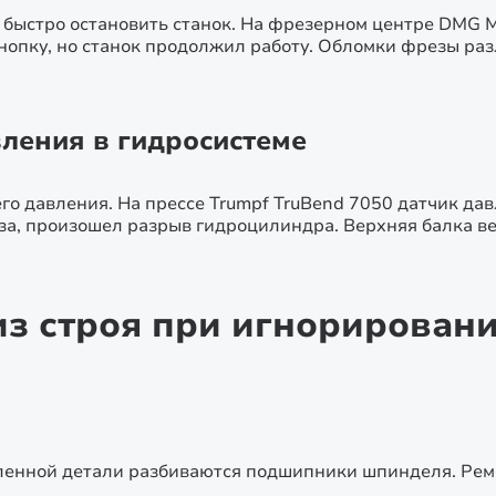
 быстро остановить станок. На фрезерном центре DMG M
пку, но станок продолжил работу. Обломки фрезы разле
ления в гидросистеме
го давления. На прессе Trumpf TruBend 7050 датчик да
за, произошел разрыв гидроцилиндра. Верхняя балка вес
из строя при игнорирован
енной детали разбиваются подшипники шпинделя. Ремо