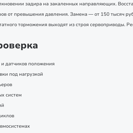
кновении задира на закаленных направляющих. Восста
в от превышения давления. Замена — от 150 тысяч ру
татного торможения выходят из строя сервоприводы. Р
роверка
 и датчиков положения
вки под нагрузкой
ьеров
ых систем
ий
циклов
евмосистемах