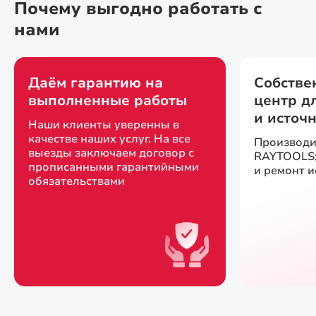
Почему выгодно работать с
нами
Даём гарантию на
Собстве
выполненные работы
центр д
и источ
Наши клиенты уверенны в
качестве наших услуг. На все
Производи
выезды заключаем договор с
RAYTOOLS;
прописанными гарантийными
и ремонт 
обязательствами