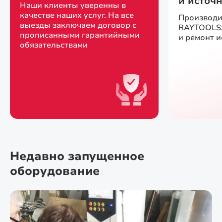
и источ
Наши клиенты уверенны в
качестве наших услуг. На все
Производи
выезды заключаем договор с
RAYTOOLS;
прописанными гарантийными
и ремонт 
обязательствами
Недавно запущенное
оборудование